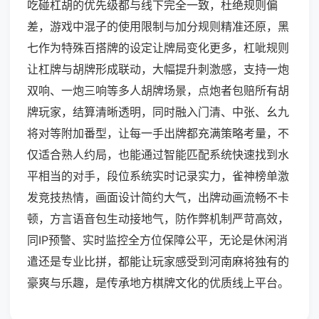
吃碰杠胡的优先级都与线下完全一致，杜绝规则偏
差，游戏中混子的使用限制与加分规则精准还原，黑
七作为特殊百搭牌的设定让牌局变化更多，杠呲规则
让杠牌与胡牌形成联动，大幅提升刺激感，支持一炮
双响、一炮三响等多人胡牌场景，点炮者包赔所有胡
牌玩家，结算清晰透明，同时融入门清、中张、幺九
将对等附加番型，让每一手出牌都充满策略考量，不
仅适合熟人约局，也能通过智能匹配系统快速找到水
平相当的对手，段位系统实时记录实力，雀神榜单激
发竞技热情，画面设计简约大气，出牌动画流畅不卡
顿，方言语音包生动接地气，防作弊机制严苛高效，
同IP预警、实时监控全方位保障公平，无论是休闲消
遣还是专业比拼，都能让玩家感受到河南麻将独有的
豪爽与乐趣，是传承地方棋牌文化的优质线上平台。