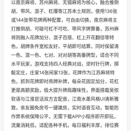
以南京麻将、苏州麻将、无锡麻将为核心，融合推倒
胡、带风、混子、杠爆等江苏本土规则，使用136张
或144张带花牌两种配置，可自由切换，南京麻将主
打推倒胡、可碰可杠不可吃、带风字牌算番，苏州麻
将则融入花牌加分、混子百搭、杠上开花翻倍等特
色，胡牌条件宽松友好，平胡即可结算，同时保留清
一色、混一色、七对、对对胡等高番牌型，适合不同
水平玩家，游戏支持四人经典对战，逆时针行牌，掷
骰定庄，庄家14张闲家13张，花牌作为江苏麻将特
色，抓到花牌即时亮牌补牌，每朵花固定加分，花杠
更是高额奖励，极大提升牌局趣味性，界面搭载吴侬
软语与江淮官话双方言配音，江南水墨风格UI清新雅
致，亲友圈免房号一键建房，实时语音互动，智能防
作弊系统保障公平，无需下载APP小程序即开即玩，
流量消耗低，适配各种手机，每日福利丰厚，排位赛