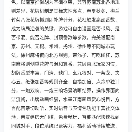
色，以南京推倒胡为基础框架，兼容苏南苏北各地规
则差异，花牌机制是其标志性亮点，春夏秋冬、梅兰
竹菊八张花牌抓到即补牌计分，花杠触发高额番数，
成为牌局逆袭的关键，游戏可自由设置是否带风、是
否带混、能否吃牌、封顶番数等参数，完美适配南
京、苏州、无锡、常州、扬州、徐州等不同城市玩
法，徐州麻将偏向北方规则，带混子、可吃碰杠，苏
南麻将则侧重花牌与温和算番，兼顾南北玩家习惯，
胡牌番型丰富，门清、缺门、幺九将对、一条龙、夹
心五、绝张加番等规则齐全，自摸加倍、点炮单独计
分，一炮双响、一炮三响场景清晰结算，操作界面简
洁流畅，出牌动画细腻，水墨江南画风赏心悦目，方
言配音亲切动听，实时语音与表情包功能丰富社交体
验，亲友建房无门槛，免费畅玩，智能匹配快速找到
同城对手，段位系统记录实力，福利活动持续放送，