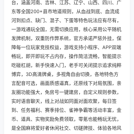
台，涵盖河南、吉林、江苏、辽宁、山西、四川、广
东等全国200+县市地道规则，从血战到底、血流成
河到扣点、缺门、混子、下蛋等特色玩法应有尽有，
一游戏通玩全国，无需切换应用，核心采用公平随机
发牌机制，双重防作弊系统，官方承诺严惩外挂，保
障每一位玩家竞技权益，游戏支持小程序、APP双端
畅玩，即开即玩不占内存，操作简洁流畅，智能提示
吃碰杠胡，新手快速入门，老手可关闭提示追求纯粹
博弈，3D高清牌桌，多视角自由切换，各地特色方
言配音可选，画面质感逼真，还原线下对局氛围，亲
友圈功能强大，免房号一键建房，自定义规则参数，
实时语音聊天，线上对战如同面对面欢聚，每日签
到、任务福利、赛季排位、雀神争霸等活动丰富，金
币、道具、实物奖励免费领取，零氪也能畅玩无忧，
是全国麻将爱好者休闲社交、切磋牌技、体验各地风