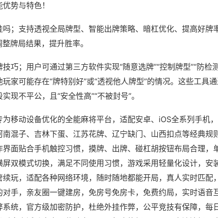
能优势与特色！
挂吗；支持透视全局牌型、智能出牌策略、暗杠优化、提高好牌
调整牌局结果，提升胜率。
技巧；用户可通过第三方软件实现“随意选牌”“控制牌型”“防检
玩家可能存在“牌特别好”或“透视他人牌型”的情况。这些工具
实现不平公，且“安全性高”“不被封号”。
专为移动设备优化的全能麻将平台，适配安卓、iOS全系列手机
河南混子、吉林下蛋、江苏花牌、辽宁缺门、山西扣点等经典规
作界面贴合手机触控习惯，摸牌、出牌、碰杠胡按钮布局合理，
横屏双模式切换，满足不同使用习惯，游戏采用轻量化设计，安
管续玩，适配各种网络环境，随时随地都能开局，真人实时匹配
的对手，亲友圈一键建房，免房号免房卡，免费约局，实时语音
弊系统，官方级加密防护，杜绝外挂作弊，公平竞技有保障，每