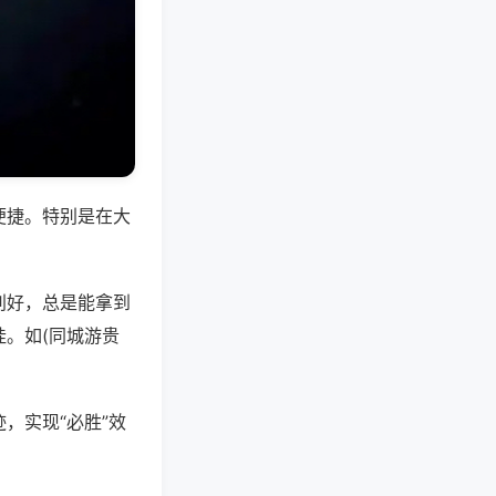
便捷。特别是在大
别好，总是能拿到
。如(同城游贵
，实现“必胜”效
。