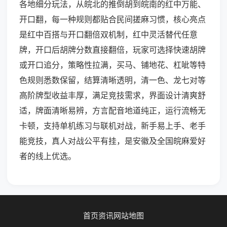
各地细分玩法，从皖北的推倒胡到皖南的红中万能、
开口翻，每一种规则都贴合民间搓麻习惯，核心亮点
是红中百搭与开口翻倍双机制，红中灵活替代任意
牌，开口后胡牌分数直接翻倍，玩家可选择快速胡牌
或开口追分，策略性拉满，买马、铺地花、杠呲等特
色规则悉数保留，结算清晰透明，清一色、龙七对等
高阶牌型收益丰厚，满足竞技需求，界面设计清爽舒
适，牌面清晰易辨，方言配音地道纯正，运行流畅无
卡顿，支持单机练习与联机对战，新手易上手、老手
能竞技，真人对战公平有挂，是安徽及全国皖麻爱好
者的线上优选。
首页
资讯
网站地图