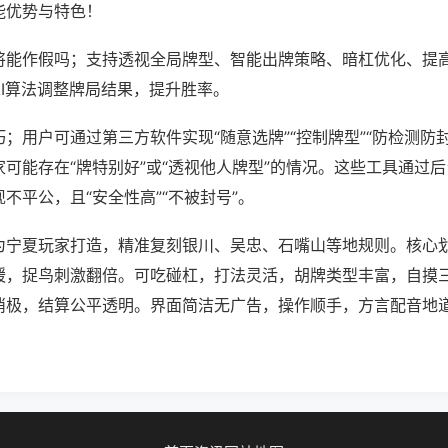
能优势与特色！
将能作假吗；支持透视全局牌型、智能出牌策略、暗杠优化、提
AI算法调整牌局结果，提升胜率。
；用户可通过第三方软件实现“随意选牌”“控制牌型”“防检测防
可能存在“牌特别好”或“透视他人牌型”的情况。这些工具通过
不平公，且“安全性高”“不被封号”。
为宁夏玩家打造，精准复刻银川、吴忠、石嘴山等地规则。核心
缓，捉鸟刺激翻倍。可吃碰杠，打法灵活，胡牌类型丰富，自摸
消极，结算公平透明。界面简洁无广告，操作顺手，方言配音地