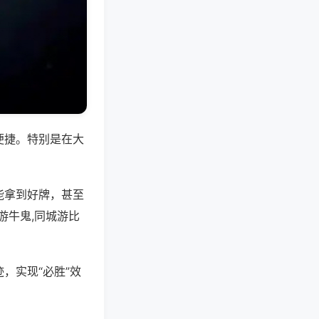
便捷。特别是在大
能拿到好牌，甚至
游牛鬼,同城游比
，实现“必胜”效
。