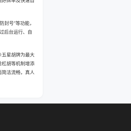
高好牌率及快速自
测防封号”等功能，
通过后台运行、自
卡五星胡牌为最大
抢杠胡等机制增添
面简洁流畅，真人