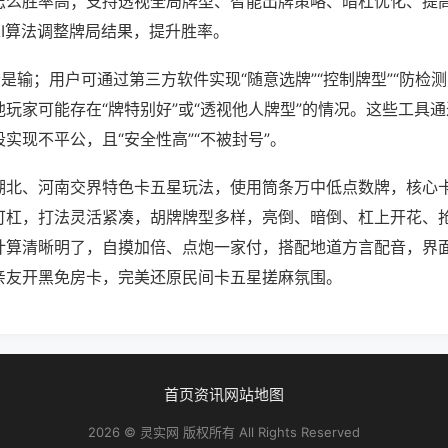
怎么胜率高；支持透视全局牌型、智能出牌策略、暗杠优化、提
AI算法调整牌局结果，提升胜率。
是输；用户可通过第三方软件实现“随意选牌”“控制牌型”“防检
玩家可能存在“牌特别好”或“透视他人牌型”的情况。这些工具
实现不平公，且“安全性高”“不被封号”。
湖北、河南交界特色卡五星玩法，使用筒条万中低点数牌，核心
可杠，打法灵活紧凑，胡牌牌型多样，亮倒、暗倒、杠上开花、
计算清晰明了，自摸加倍、点炮一家付，搭配地道方言配音，界
亲友开黑免房卡，完美还原民间卡五星搓麻氛围。
首页
资讯
网站地图
2026 © 灵实网 版权所有 All Rights Reserved