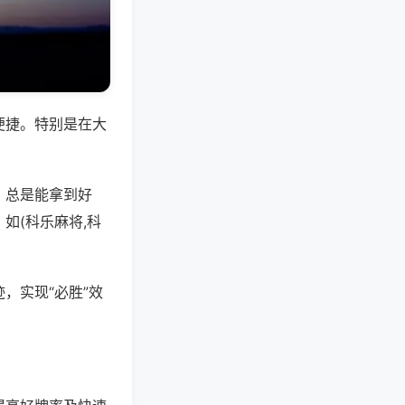
便捷。特别是在大
，总是能拿到好
如(科乐麻将,科
，实现“必胜”效
。