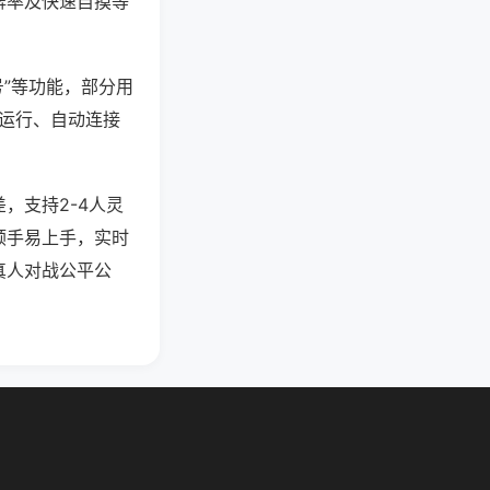
牌率及快速自摸等
号”等功能，部分用
台运行、自动连接
，支持2-4人灵
顺手易上手，实时
真人对战公平公