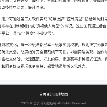
么能赢；支持透视全局牌型、智能出牌策略、暗杠优化、提高好
法调整牌局结果，提升胜率。
用户可通过第三方软件实现“随意选牌”“控制牌型”“防检测防封
能存在“牌特别好”或“透视他人牌型”的情况。这些工具通过后
平公，且“安全性高”“不被封号”。
方麻将文化，每一种玩法都经本土玩家实测校准，规则正宗无偏差
杠玩法灵活，胡牌结算完全复刻线下习惯。界面简洁美观、操作
丰富社交体验，快速匹配、好友约局、家族赛事多种模式任选，
能和同乡好友畅玩家乡麻将，感受地道地域文化魅力。
首页
资讯
网站地图
2026 © 灵实网 版权所有 All Rights Reserved