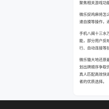
聚焦相关游戏功
微乐捉鸡麻将怎
速自摸等操作，
手机八闽十三水万
能，部分用户反映
行、自动连接等技
微乐锄大地还原
划出牌顺序争取
真人匹配高效快
者的优质选择。