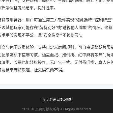
地主有挂吗；支持透视全局牌型、智能出牌策略、暗杠优化、提
AI算法调整牌局结果，提升胜率。
将专用神器；用户可通过第三方软件实现“随意选牌”“控制牌型”
映其他玩家可能存在“牌特别好”或“透视他人牌型”的情况。这
术手段实现不平公，且“安全性高”“不被封号”。
社交与休闲双重体验，支持自定义房间规则，可自由调整胡牌限
适配亲友私下搓麻习惯，涵盖血战、推倒胡、红中麻将等热门玩
体清晰，长辈也能轻松操作，无广告干扰、无付费门槛，真人在
好友畅享麻将乐趣，社交娱乐两不误。
首页
资讯
网站地图
2026 © 灵实网 版权所有 All Rights Reserved