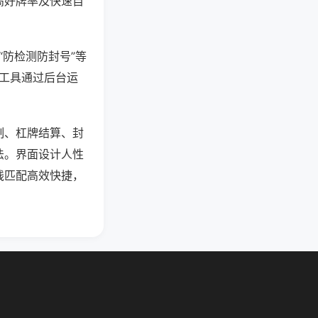
高好牌率及快速自
“防检测防封号”等
些工具通过后台运
制、杠牌结算、封
法。界面设计人性
线匹配高效快捷，