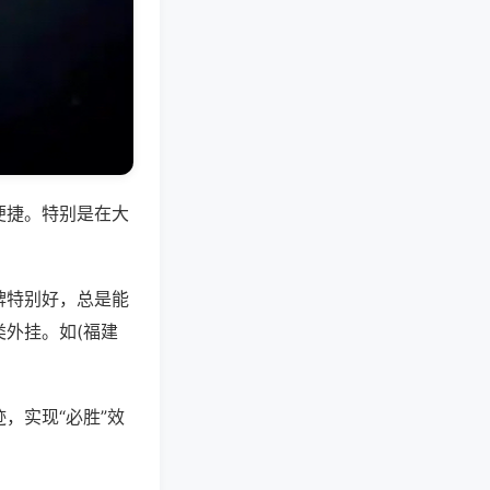
便捷。特别是在大
牌特别好，总是能
外挂。如(福建
，实现“必胜”效
。