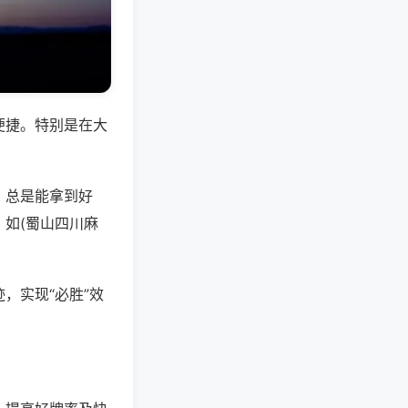
便捷。特别是在大
，总是能拿到好
如(蜀山四川麻
，实现“必胜”效
。