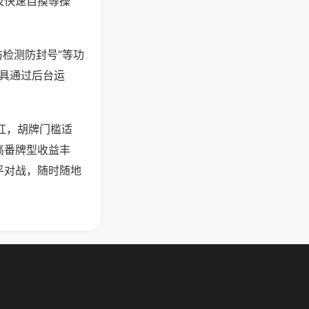
及快速自摸等操
防检测防封号”等功
工具通过后台运
碰杠，胡牌门槛适
高番牌型收益丰
平对战，随时随地