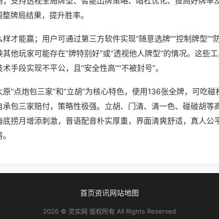
吗；支持透视全局牌型、智能出牌策略、暗杠优化、提高好牌率
调整牌局结果，提升胜率。
样才能赢；用户可通过第三方软件实现“随意选牌”“控制牌型”“
其他玩家可能存在“牌特别好”或“透视他人牌型”的情况。这些
术手段实现不平公，且“安全性高”“不被封号”。
原“点炮包三家”和“立胡”为核心特色，使用136张全牌，可吃
自承包三家赔付，策略性极强。立胡、门清、清一色、碰碰胡等
海底捞月增添刺激，晋语配音朴实厚重，界面清爽舒适，真人公
将。
首页
资讯
网站地图
2026 © 灵实网 版权所有 All Rights Reserved