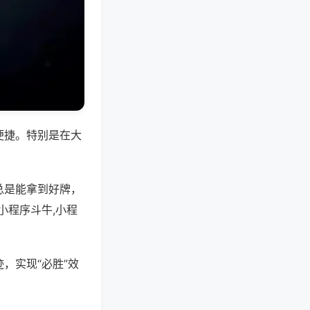
便捷。特别是在大
总是能拿到好牌，
小程序斗牛,小程
，实现“必胜”效
。