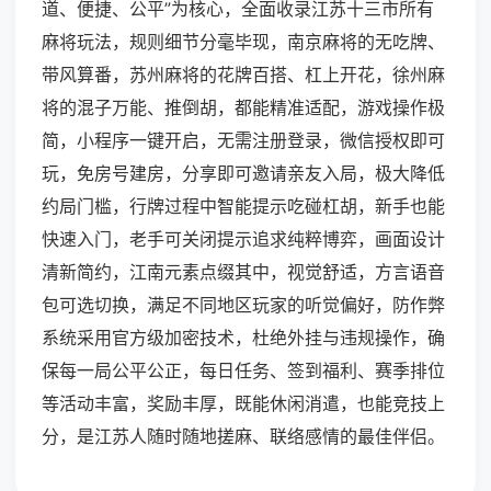
道、便捷、公平”为核心，全面收录江苏十三市所有
麻将玩法，规则细节分毫毕现，南京麻将的无吃牌、
带风算番，苏州麻将的花牌百搭、杠上开花，徐州麻
将的混子万能、推倒胡，都能精准适配，游戏操作极
简，小程序一键开启，无需注册登录，微信授权即可
玩，免房号建房，分享即可邀请亲友入局，极大降低
约局门槛，行牌过程中智能提示吃碰杠胡，新手也能
快速入门，老手可关闭提示追求纯粹博弈，画面设计
清新简约，江南元素点缀其中，视觉舒适，方言语音
包可选切换，满足不同地区玩家的听觉偏好，防作弊
系统采用官方级加密技术，杜绝外挂与违规操作，确
保每一局公平公正，每日任务、签到福利、赛季排位
等活动丰富，奖励丰厚，既能休闲消遣，也能竞技上
分，是江苏人随时随地搓麻、联络感情的最佳伴侣。