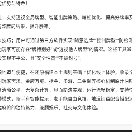
能优势与特色！
挂；支持透视全局牌型、智能出牌策略、暗杠优化、提高好牌率
调整牌局结果，提升胜率。
技巧；用户可通过第三方软件实现“随意选牌”“控制牌型”“防检
玩家可能存在“牌特别好”或“透视他人牌型”的情况。这些工具
实现不平公，且“安全性高”“不被封号”。
顾地道与便捷，在还原福建本土规则基础上优化线上体验，收录
同玩家需求，金牌万能、抢金、多游、三金倒等核心机制原汁原
算清晰公平，无复杂计算，界面简洁美观，运行流畅稳定，支持
种模式，新手有智能提示，老手能自由竞技，地道闽语配音搭配
建麻将的独特魅力，兼顾娱乐、社交与文化体验。