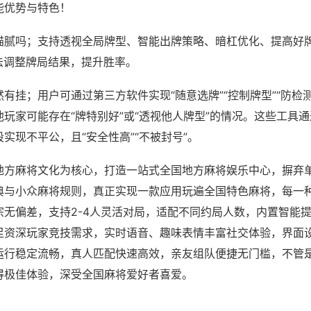
能优势与特色！
猫腻吗；支持透视全局牌型、智能出牌策略、暗杠优化、提高好
法调整牌局结果，提升胜率。
有挂；用户可通过第三方软件实现“随意选牌”“控制牌型”“防检
玩家可能存在“牌特别好”或“透视他人牌型”的情况。这些工具
实现不平公，且“安全性高”“不被封号”。
地方麻将文化为核心，打造一站式全国地方麻将娱乐中心，摒弃
典与小众麻将规则，真正实现一款应用玩遍全国特色麻将，每一
宗无偏差，支持2-4人灵活对局，适配不同约局人数，内置智能
足资深玩家竞技需求，实时语音、趣味表情丰富社交体验，界面
运行稳定流畅，真人匹配快速高效，亲友组队便捷无门槛，不管
得极佳体验，深受全国麻将爱好者喜爱。