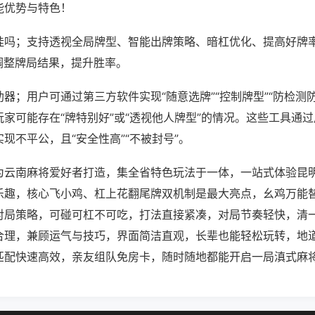
能优势与特色！
挂吗；支持透视全局牌型、智能出牌策略、暗杠优化、提高好牌
调整牌局结果，提升胜率。
器；用户可通过第三方软件实现“随意选牌”“控制牌型”“防检测
家可能存在“牌特别好”或“透视他人牌型”的情况。这些工具通
现不平公，且“安全性高”“不被封号”。
为云南麻将爱好者打造，集全省特色玩法于一体，一站式体验昆
乐趣，核心飞小鸡、杠上花翻尾牌双机制是最大亮点，幺鸡万能
对局策略，可碰可杠不可吃，打法直接紧凑，对局节奏轻快，清
合理，兼顾运气与技巧，界面简洁直观，长辈也能轻松玩转，地
匹配快速高效，亲友组队免房卡，随时随地都能开启一局滇式麻