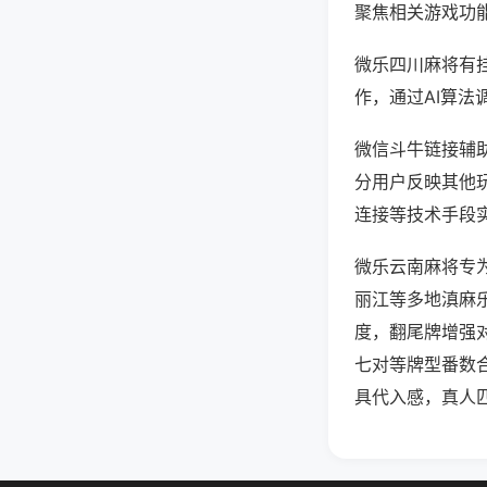
聚焦相关游戏功
微乐四川麻将有
作，通过AI算法
微信斗牛链接辅助
分用户反映其他玩
连接等技术手段实
微乐云南麻将专
丽江等多地滇麻
度，翻尾牌增强
七对等牌型番数
具代入感，真人