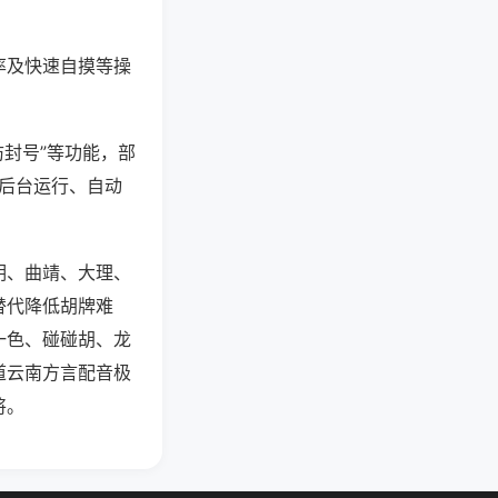
率及快速自摸等操
防封号”等功能，部
过后台运行、自动
明、曲靖、大理、
替代降低胡牌难
一色、碰碰胡、龙
道云南方言配音极
将。